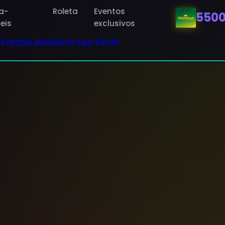
a-
Roleta
Eventos
5500
eis
exclusivos
Eventos exclusivos
App
Entrar