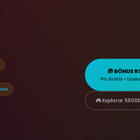
🎁 BÔNUS R$
Pix Grátis • Lic
ivos
🎮 Explorar 5500