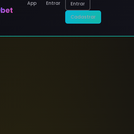
App
Entrar
Entrar
bet
Cadastrar